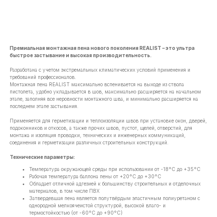
В корзину
Премиальная монтажная пена нового поколения REALIST – это ультра
быстрое застывание и высокая производительность.
Разработана с учетом экстремальных климатических условий применения и
требований профессионалов.
Монтажная пена REALIST максимально вспенивается на выходе из ствола
пистолета, удобно укладывается в шов, максимально расширяется на начальном
этапе, заполняя все неровности монтажного шва, и минимально расширяется на
последнем этапе застывания.
Применяется для герметизации и теплоизоляции швов при установке окон, дверей,
подоконников и откосов, а также прочих швов, пустот, щелей, отверстий, для
монтажа и изоляция проводки, технических и инженерных коммуникаций,
соединения и герметизации различных строительных конструкций.
Технические параметры:
Температура окружающей среды при использовании от -18°C до +35°C
Рабочая температура баллона пены от +20°C до +30°C
Обладает отличной адгезией к большинству строительных и отделочных
материалов, в том числе ПВХ
Затвердевшая пена является полутвёрдым эластичным полиуретаном с
однородной мелкоячеистой структурой, высокой влаго- и
термостойкостью (от -60°C до +90°C)