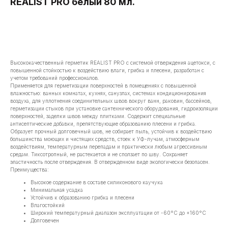
REALIST PRO белый 80 мл.
В корзину
Высококачественный герметик REALIST PRO с системой отверждения ацетокси, с
повышенной стойкостью к воздействию влаги, грибка и плесени, разработан с
учетом требований профессионалов.
Применяется для герметизации поверхностей в помещениях с повышенной
влажностью: ванных комнатах, кухнях, санузлах, системах кондиционирования
воздуха, для уплотнения соединительных швов вокруг ванн, раковин, бассейнов,
герметизации стыков при установке сантехнического оборудования, гидроизоляции
поверхностей, заделки швов между плитками. Cодержит специальные
антисептические добавки, препятствующие образованию плесени и грибка.
Образует прочный долговечный шов, не собирает пыль, устойчив к воздействию
большинства моющих и чистящих средств, стоек к УФ-лучам, атмосферным
воздействиям, температурным перепадам и практически любым агрессивным
средам. Тиксотропный, не растекается и не сползает по шву. Сохраняет
эластичность после отверждения. В отвержденном виде экологически безопасен.
Преимущества:
Высокое содержание в составе силиконового каучука
Минимальная усадка
Устойчив к образованию грибка и плесени
Влагостойкий
Широкий температурный диапазон эксплуатации от -60°C до +160°C
Долговечен