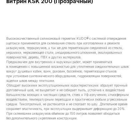
витрин KSK 200 (Прозрачный)
В корзину
Высококачественный силиконовый герметик KUDO® с системой отверждения
ацетокси применяется для склеивания стекла при изготовлении и ремонте
аквариумов, террариумов, а так же для герметизации соединений из стекла,
керамики, нержавеющей стали, анодированного алюминия, эмалированных
поверхностей, дерева, ПВХ и других материалов.
Предназначен для внутренних и наружных работ, может применяться
в помещениях с повышенной влажностью для уплотнения соединительных швов
вокруг душевых кабин, ванн, раковин, бассейнов; герметизации стыков
при установке сантехнического оборудования, гидроизоляции поверхностей,
заделки швов между плитками.
Обладает высокими эксплуатационными характеристиками: образует прочный
долговечный шов, не выцветает и не собирает пыль, устойчив к воздействию
большинства моющих и чистящих средств, стоек к УФ‑излучению, атмосферным
воздействиям, температурным перепадам и практически любым агрессивным
средам. Тиксотропный, не растекается и не сползает по шву. Длительное время
сохраняет эластичность, при эксплуатации выдерживает деформацию до 20%.
При склеивании аквариумов объёмом до 150 литров позволяет обходиться
без дополнительного укрепления конструкции.