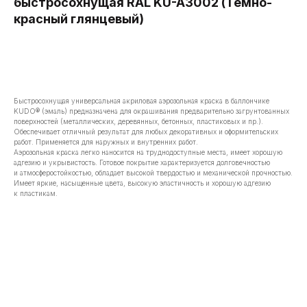
быстросохнущая RAL KU-A3002 (Темно-
красный глянцевый)
В корзину
Быстросохнущая универсальная акриловая аэрозольная краска в баллончике
KUDO® (эмаль) предназначена для окрашивания предварительно загрунтованных
поверхностей (металлических, деревянных, бетонных, пластиковых и пр.).
Обеспечивает отличный результат для любых декоративных и оформительских
работ. Применяется для наружных и внутренних работ.
Аэрозольная краска легко наносится на труднодоступные места, имеет хорошую
адгезию и укрывистость. Готовое покрытие характеризуется долговечностью
и атмосферостойкостью, обладает высокой твердостью и механической прочностью.
Имеет яркие, насыщенные цвета, высокую эластичность и хорошую адгезию
к пластикам.