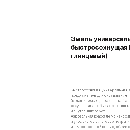
Эмаль универсал
быстросохнущая 
глянцевый)
В корзину
Быстросохнущая универсальная а
предназначена для окрашивания 
(металлических, деревянных, бет
результат для любых декоративн
и внутренних работ.
Аэрозольная краска легко наноси
и укрывистость. Готовое покрыт
и атмосферостойкостью, обладае