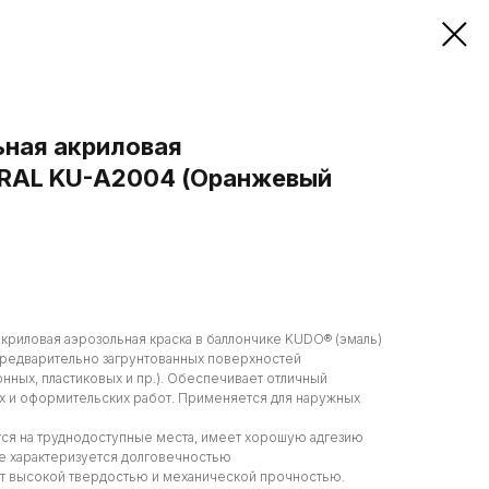
ьная акриловая
RAL KU-A2004 (Оранжевый
криловая аэрозольная краска в баллончике KUDO® (эмаль)
предварительно загрунтованных поверхностей
онных, пластиковых и пр.). Обеспечивает отличный
ых и оформительских работ. Применяется для наружных
тся на труднодоступные места, имеет хорошую адгезию
ие характеризуется долговечностью
т высокой твердостью и механической прочностью.